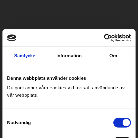
Tillbaka
Samtycke
Information
Om
KARLSTADSTRÅKET 2:1:2
Denna webbplats använder cookies
Typ av entreprenad:
Utförandeentreprenad
Du godkänner våra cookies vid fortsatt användande av
Ort:
Karlstad
vår webbplats.
Beställare:
Karlstad Kommun
Projektet som är en utförandeentreprenad avser ny
Samtyckesval
Nödvändig
deletapp av Karlstads snabbusslinje. Projektet
sträcker sig från Edsgatan upp till Vårgatan på