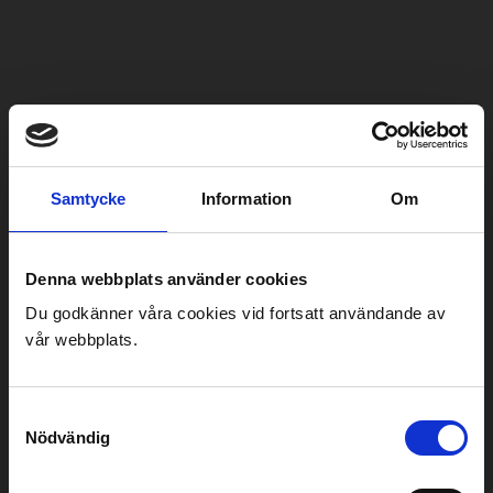
Tillbaka
Samtycke
Information
Om
KARLSTADSTRÅKET 2:1:1
Denna webbplats använder cookies
Typ av entreprenad:
Utförandeentreprenad
Du godkänner våra cookies vid fortsatt användande av
Ort:
Karlstad
vår webbplats.
Beställare:
Karlstad Kommun
Projektet som är en utförandeentreprenad avser
Samtyckesval
Nödvändig
utförande av ny snabbusslinje i Karlstad. Projektet
sträcker sig från Ruds bytespunkt till Edsgatan och